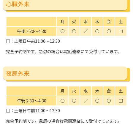
心臓外来
月
火
水
木
金
土
午後 2:30〜4:30
○
○
／
○
○
□
□
：土曜日午前11:00〜12:30
完全予約制です。急患の場合は電話連絡にて受付けています。
夜尿外来
月
火
水
木
金
土
午後 2:30〜4:30
○
○
／
○
○
□
□
：土曜日午前11:00〜12:30
完全予約制です。急患の場合は電話連絡にて受付けています。