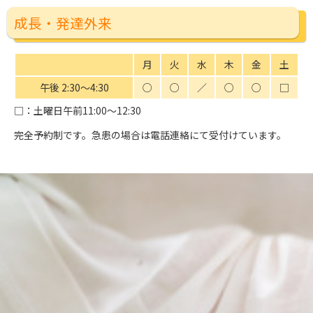
成長・発達外来
月
火
水
木
金
土
午後 2:30〜4:30
○
○
／
○
○
□
□
：土曜日午前11:00〜12:30
完全予約制です。急患の場合は電話連絡にて受付けています。