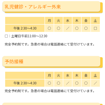
乳児健診・アレルギー外来
月
火
水
木
金
土
午後 2:30〜4:30
○
○
／
○
○
□
□
：土曜日午前11:00〜12:30
完全予約制です。急患の場合は電話連絡にて受付けています。
予防接種
月
火
水
木
金
土
午後 2:30〜4:30
○
○
／
○
○
／
完全予約制です。急患の場合は電話連絡にて受付けています。