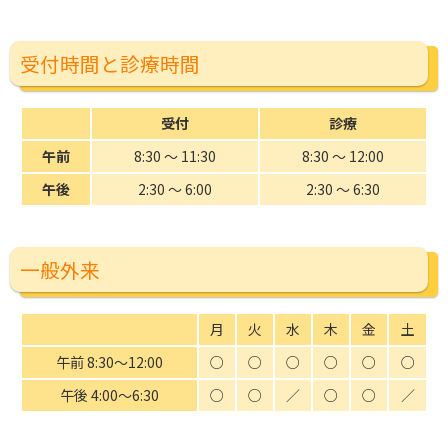
受付時間と診療時間
受付
診療
午前
8:30 〜 11:30
8:30 〜 12:00
午後
2:30 〜 6:00
2:30 〜 6:30
一般外来
月
火
水
木
金
土
午前 8:30〜12:00
○
○
○
○
○
○
午後 4:00〜6:30
○
○
／
○
○
／