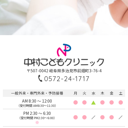
〒507-0042 岐阜県多治見市前畑町3-76-4
0572-24-1717
一般外来・専門外来・予防接種
月
火
水
木
金
土
AM 8:30 〜 12:00
（受付時間 AM8:30〜11:30）
PM 2:30 〜 6:30
（受付時間 PM2:30〜6:00）
※