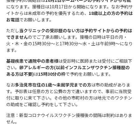
になります。接種日は10月17日から開始になります。なお予約サ
イトからは未成年の予約を優先するため、
18歳以上の方の予約は
お電話
でお願いします。
ただし
当クリニックの受診歴のない方は予約サイトからの予約は
できません
のでご了承お願いします。接種の日時は平日の月・
火・木・金の15時30分〜と17時30分〜水・土は午前9時〜になり
ます。
基礎疾患で通院中の患者様
は受診時に医師または受付にご相談下
さい。
卵アレルギーの方(以前インフルエンザワクチン接種歴の
ある方は不要)
は
15時30分の枠
で予約をお願いします。
なお
多治見市在住の1歳〜未就学児までの方
は市の助成がありま
す。予診表は任意の方と公費の方で違いますので、事前に当院受
付に取りに来て下さい。その他の市町村の方は地元でのワクチン
の助成をご確認し予約をして下さい。
注意：新型コロナウイルスワクチン接種後の間隔は制約はありま
せん。