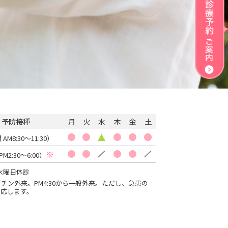
・予防接種
月
火
水
木
金
土
M8:30〜11:30）
※
M2:30〜6:00）
第4水曜日休診
・ワクチン外来。PM4:30から一般外来。ただし、急患の
応します。