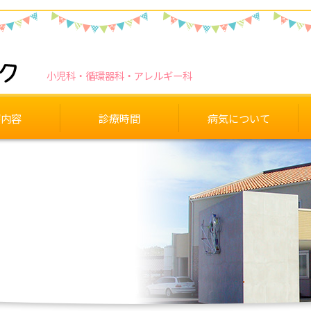
小児科
循環器科
アレルギー科
療内容
診療時間
病気について