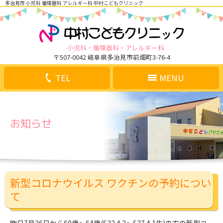
多治見市 小児科 循環器科 アレルギー科 中村こどもクリニック
小児科
循環器科
アレルギー科
〒507-0042 岐阜県多治見市前畑町3-76-4
TEL
MENU
お知らせ
新型コロナウイルス ワクチンの予約につい
て
昨日7月26日から60歳〜64歳(S32.4.2〜S37.4.1生)の方の新型コ